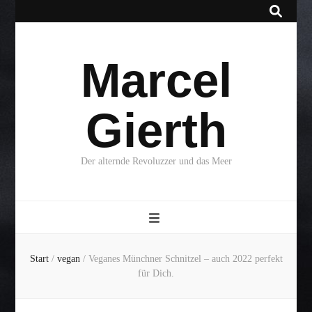
Marcel
Gierth
Der alternde Revoluzzer und das Meer
Start
/
vegan
/
Veganes Münchner Schnitzel – auch 2022 perfekt
für Dich.