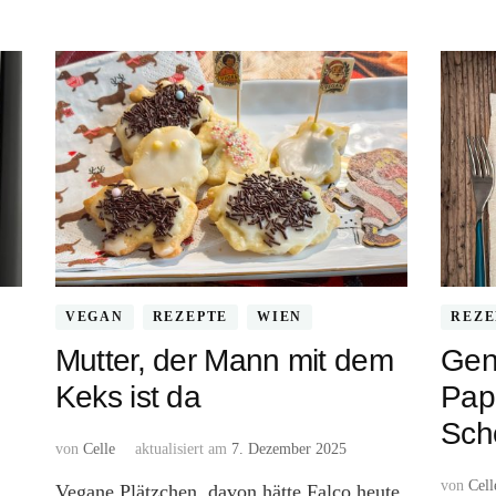
VEGAN
REZEPTE
WIEN
REZE
Mutter, der Mann mit dem
Gen
Keks ist da
Papr
Scho
von
Celle
aktualisiert am
7. Dezember 2025
von
Cell
Vegane Plätzchen, davon hätte Falco heute