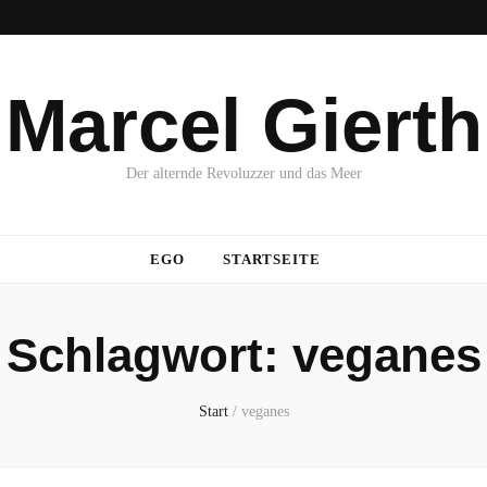
Marcel Gierth
Der alternde Revoluzzer und das Meer
EGO
STARTSEITE
Schlagwort:
veganes
Start
/
veganes