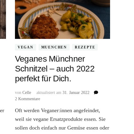
VEGAN
MUENCHEN
REZEPTE
Veganes Münchner
Schnitzel – auch 2022
perfekt für Dich.
von
Celle
aktualisiert am
31. Januar 2022
zu
2 Kommentare
Veganes
er
Oft werden Veganer:innen angefeindet,
Münchner
Schnitzel
n
weil sie vegane Ersatzprodukte essen. Sie
–
h
sollen doch einfach nur Gemüse essen oder
auch