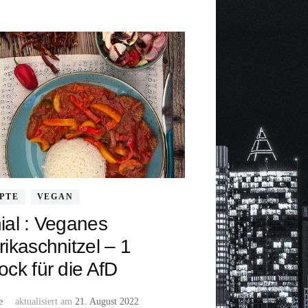
PTE
VEGAN
ial : Veganes
ikaschnitzel – 1
ck für die AfD
e
aktualisiert am
21. August 2022