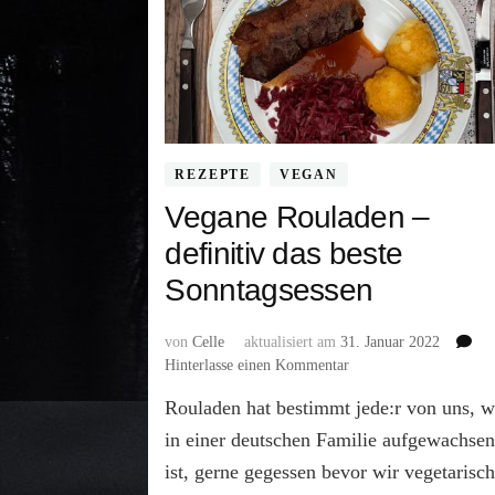
REZEPTE
VEGAN
Vegane Rouladen –
definitiv das beste
Sonntagsessen
von
Celle
aktualisiert am
31. Januar 2022
zu
Hinterlasse einen Kommentar
Vegane
Rouladen hat bestimmt jede:r von uns, w
Rouladen
–
in einer deutschen Familie aufgewachse
definitiv
ist, gerne gegessen bevor wir vegetarisc
das