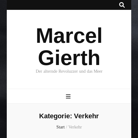
Marcel
Gierth
Der alternde Revoluzzer und das Meer
Kategorie:
Verkehr
Start
/
Verkehr