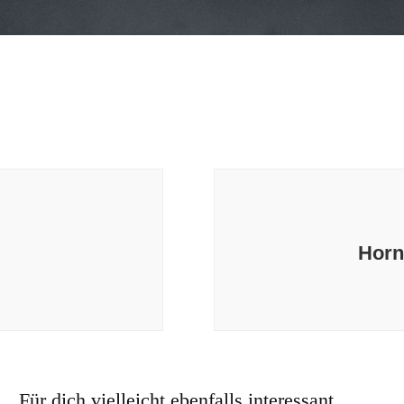
Horn
Für dich vielleicht ebenfalls interessant …