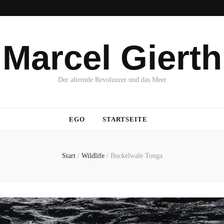
Marcel Gierth
Der alternde Revoluzzer und das Meer
EGO
STARTSEITE
Start
/
Wildlife
/
Buckelwale Tonga