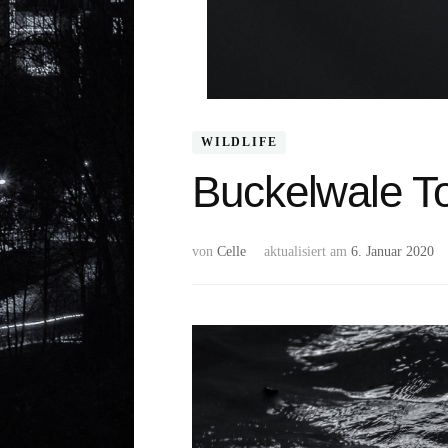
WILDLIFE
Buckelwale T
von
Celle
aktualisiert am
6. Januar 2020