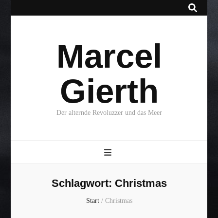
Marcel
Gierth
Der alternde Revoluzzer und das Meer
Schlagwort:
Christmas
Start
/
Christmas