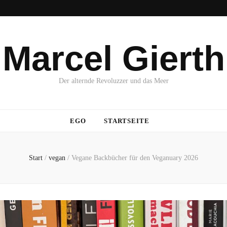
Marcel Gierth
Der alternde Revoluzzer und das Meer
EGO
STARTSEITE
Start
/
vegan
/
Vegane Backbücher für den Veganuary 2026