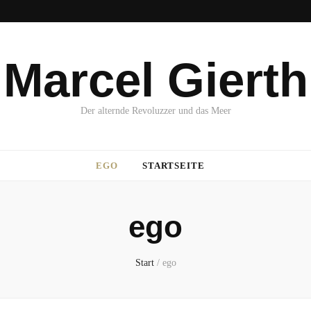
Marcel Gierth
Der alternde Revoluzzer und das Meer
EGO
STARTSEITE
ego
Start
/
ego