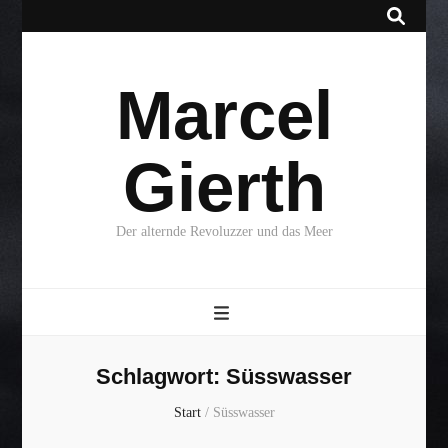
Marcel
Gierth
Der alternde Revoluzzer und das Meer
Schlagwort:
Süsswasser
Start
/
Süsswasser