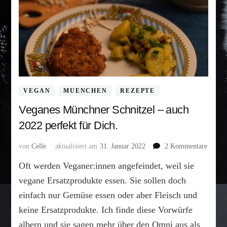
VEGAN
MUENCHEN
REZEPTE
Veganes Münchner Schnitzel – auch
2022 perfekt für Dich.
zu
von
Celle
aktualisiert am
31. Januar 2022
2 Kommentare
Vegane
Oft werden Veganer:innen angefeindet, weil sie
Münch
Schnit
vegane Ersatzprodukte essen. Sie sollen doch
–
einfach nur Gemüse essen oder aber Fleisch und
auch
keine Ersatzprodukte. Ich finde diese Vorwürfe
2022
perfek
albern und sie sagen mehr über den Omni aus als