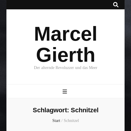
Marcel
Gierth
Der alternde Revoluzzer und das Meer
Schlagwort:
Schnitzel
Start
/
Schnitzel