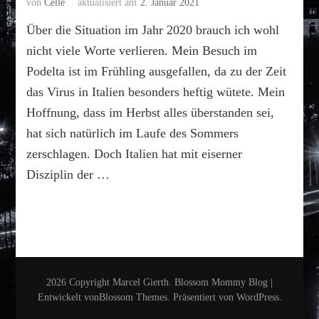
von
Celle
aktualisiert am
2. Januar 2021
Über die Situation im Jahr 2020 brauch ich wohl
nicht viele Worte verlieren. Mein Besuch im
Podelta ist im Frühling ausgefallen, da zu der Zeit
das Virus in Italien besonders heftig wütete. Mein
Hoffnung, dass im Herbst alles überstanden sei,
hat sich natürlich im Laufe des Sommers
zerschlagen. Doch Italien hat mit eiserner
Disziplin der …
2026 Copyright
Marcel Gierth
.
Blossom Mommy Blog |
Entwickelt von
Blossom Themes
. Präsentiert von
WordPress
.