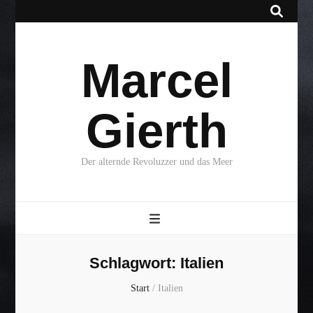
Marcel
Gierth
Der alternde Revoluzzer und das Meer
Schlagwort:
Italien
Start
/
Italien