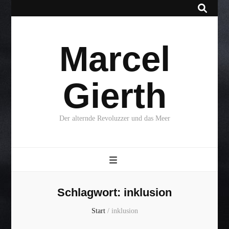
Marcel
Gierth
Der alternde Revoluzzer und das Meer
Schlagwort:
inklusion
Start
/
inklusion