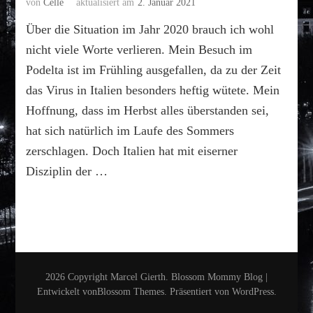
von
Celle
aktualisiert am
2. Januar 2021
Über die Situation im Jahr 2020 brauch ich wohl
nicht viele Worte verlieren. Mein Besuch im
Podelta ist im Frühling ausgefallen, da zu der Zeit
das Virus in Italien besonders heftig wütete. Mein
Hoffnung, dass im Herbst alles überstanden sei,
hat sich natürlich im Laufe des Sommers
zerschlagen. Doch Italien hat mit eiserner
Disziplin der …
2026 Copyright
Marcel Gierth
.
Blossom Mommy Blog |
Entwickelt von
Blossom Themes
. Präsentiert von
WordPress
.