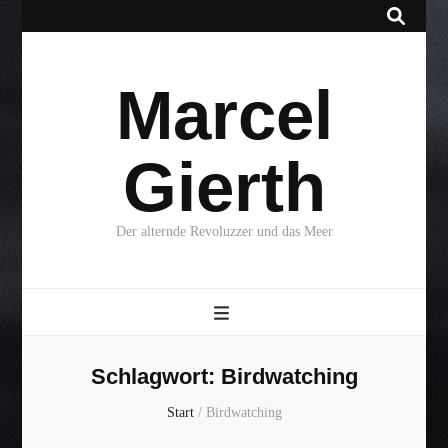
Marcel
Gierth
Der alternde Revoluzzer und das Meer
Schlagwort:
Birdwatching
Start
/
Birdwatching