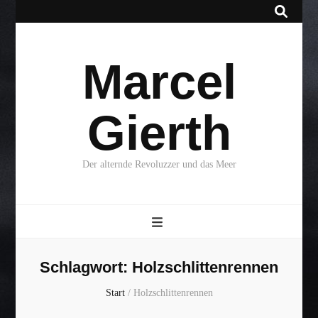
Marcel
Gierth
Der alternde Revoluzzer und das Meer
Schlagwort:
Holzschlittenrennen
Start
/
Holzschlittenrennen