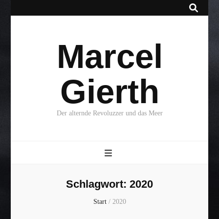
Marcel
Gierth
Der alternde Revoluzzer und das Meer
Schlagwort:
2020
Start
/
2020